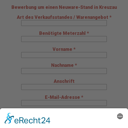
Bewerbung um einen Neuware-Stand in Kreuzau
Art des Verkaufsstandes / Warenangebot *
Benötigte Meterzahl *
Vorname *
Nachname *
Anschrift
E-Mail-Adresse *
Telefon *