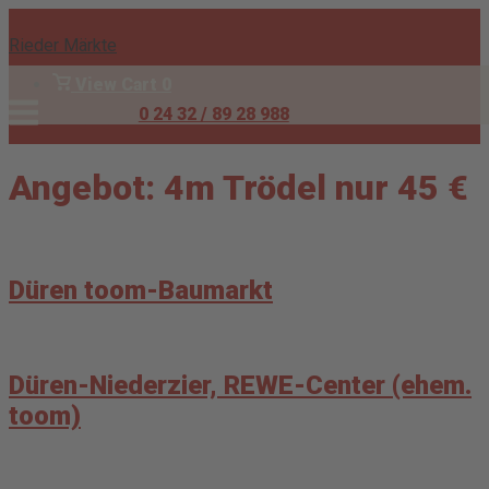
Skip
to
Rieder Märkte
content
View
View Cart
0
shopping
Menu
0 24 32 / 89 28 988
Anmelden
cart
Angebot:
4m Trödel nur 45 €
Düren toom-Baumarkt
Düren-Niederzier, REWE-Center (ehem.
toom)