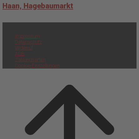
Haan, Hagebaumarkt
2026 © Rieder Märkte
Impressum
Datenschutz
Widerruf
AGB
Zahlungsarten
Cookie-Einstellungen
Scroll
to
top