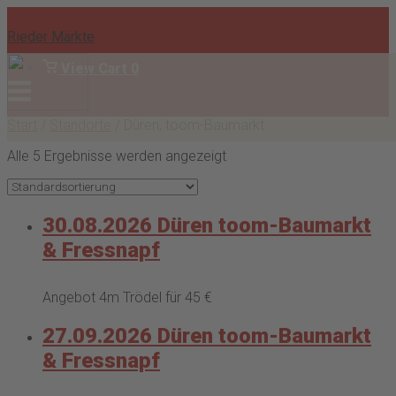
Skip
to
Rieder Märkte
content
View
View Cart
0
shopping
Menu
Anmelden
cart
Start
/
Standorte
/ Düren, toom-Baumarkt
Alle 5 Ergebnisse werden angezeigt
30.08.2026 Düren toom-Baumarkt
& Fressnapf
Angebot 4m Trödel für 45 €
27.09.2026 Düren toom-Baumarkt
& Fressnapf