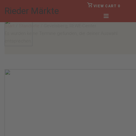
Skip
VIEW
VIEW CART
0
Rieder Märkte
SHOPPING
to
Menu
CART
Anmelden
content
Start
/
Standorte
/ Gevelsberg, REWE-Center
Es wurden keine Termine gefunden, die deiner Auswahl
entsprechen.