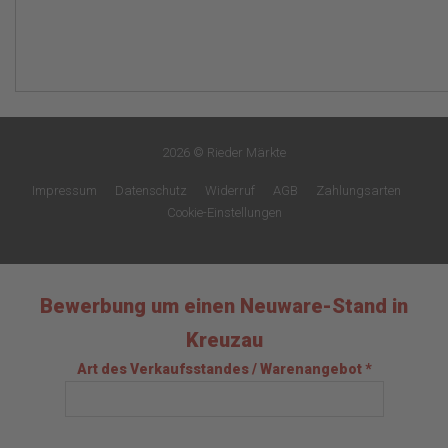
2026 © Rieder Märkte
Impressum
Datenschutz
Widerruf
AGB
Zahlungsarten
Cookie-Einstellungen
Bewerbung um einen Neuware-Stand in
Kreuzau
Art des Verkaufsstandes / Warenangebot *