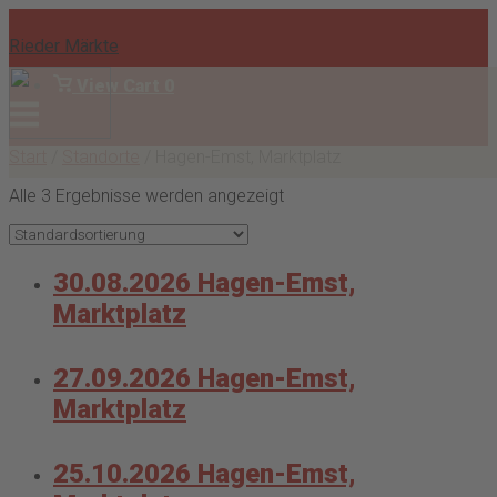
Skip
to
Rieder Märkte
content
View
View Cart
0
shopping
Menu
Anmelden
cart
Start
/
Standorte
/ Hagen-Emst, Marktplatz
Alle 3 Ergebnisse werden angezeigt
30.08.2026 Hagen-Emst,
Marktplatz
27.09.2026 Hagen-Emst,
Marktplatz
25.10.2026 Hagen-Emst,