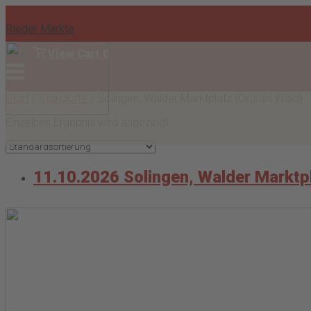
Skip
to
Rieder Märkte
content
View
View Cart
0
shopping
Menu
Anmelden
cart
Start
/
Standorte
/ Solingen, Walder Marktplatz (Ortsteil Wald)
Einzelnes Ergebnis wird angezeigt
11.10.2026 Solingen, Walder Marktp