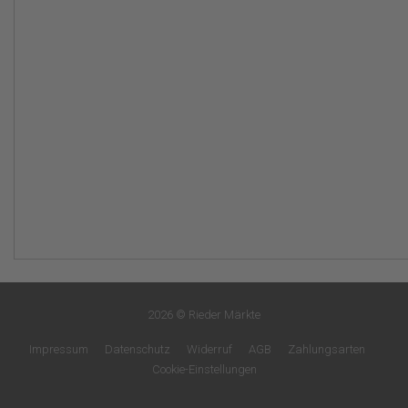
2026 © Rieder Märkte
Impressum
Datenschutz
Widerruf
AGB
Zahlungsarten
Cookie-Einstellungen