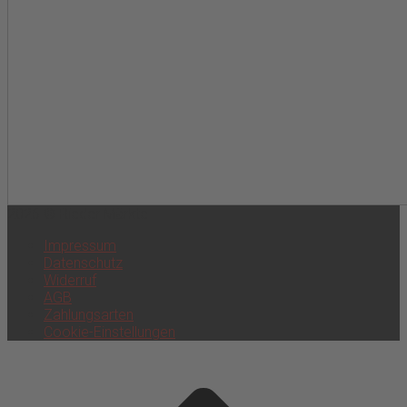
2026 © Rieder Märkte
Impressum
Datenschutz
Widerruf
AGB
Zahlungsarten
Cookie-Einstellungen
Scroll
to
top