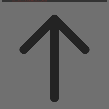
Scroll
to
top