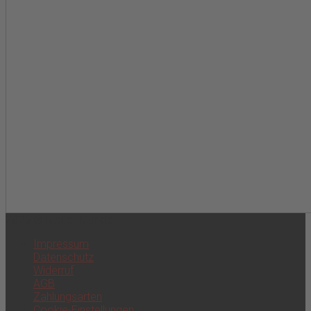
2026 © Rieder Märkte
Impressum
Datenschutz
Widerruf
AGB
Zahlungsarten
Cookie-Einstellungen