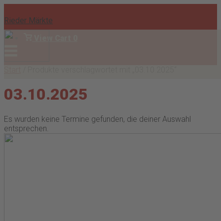
Skip
to
Rieder Märkte
content
View
View Cart
0
shopping
Menu
Anmelden
cart
Start
/ Produkte verschlagwortet mit „03.10.2025“
03.10.2025
Es wurden keine Termine gefunden, die deiner Auswahl
entsprechen.