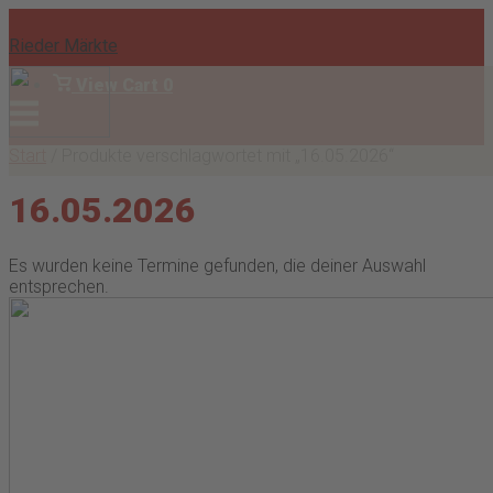
Skip
to
Rieder Märkte
content
View
View Cart
0
shopping
Menu
Anmelden
cart
Start
/ Produkte verschlagwortet mit „16.05.2026“
16.05.2026
Es wurden keine Termine gefunden, die deiner Auswahl
entsprechen.