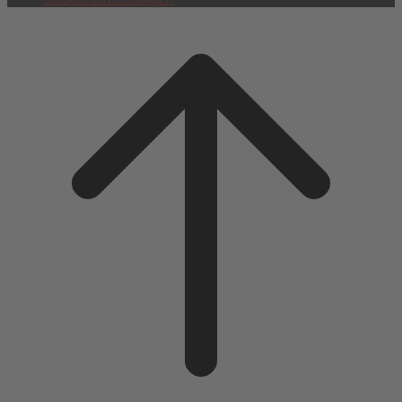
Scroll
to
top