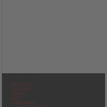
2026 © Rieder Märkte
Impressum
Datenschutz
Widerruf
AGB
Zahlungsarten
Cookie-Einstellungen