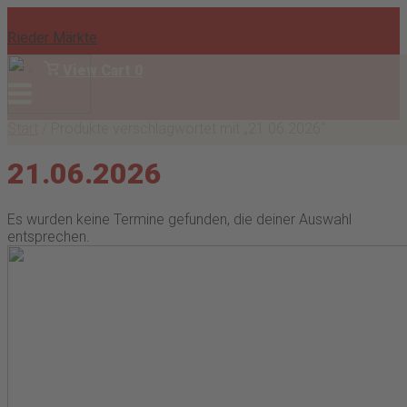
Skip
to
Rieder Märkte
content
View
View Cart
0
shopping
Menu
Anmelden
cart
Start
/ Produkte verschlagwortet mit „21.06.2026“
21.06.2026
Es wurden keine Termine gefunden, die deiner Auswahl
entsprechen.