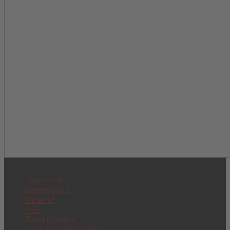
2026 © Rieder Märkte
Impressum
Datenschutz
Widerruf
AGB
Zahlungsarten
Cookie-Einstellungen