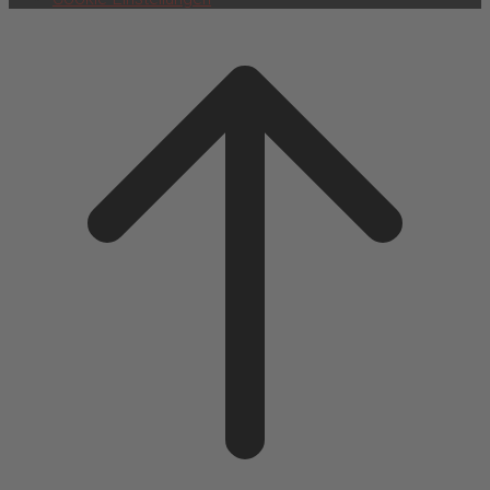
Scroll
to
top