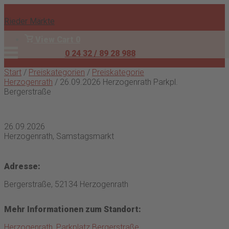
Skip
to
Rieder Märkte
content
View
View Cart
0
shopping
Menu
0 24 32 / 89 28 988
Anmelden
cart
Start
/
Preiskategorien
/
Preiskategorie
Herzogenrath
/ 26.09.2026 Herzogenrath Parkpl.
Bergerstraße
26.09.2026
Herzogenrath, Samstagsmarkt
Adresse:
Bergerstraße, 52134 Herzogenrath
Mehr Informationen zum Standort:
Herzogenrath, Parkplatz Bergerstraße