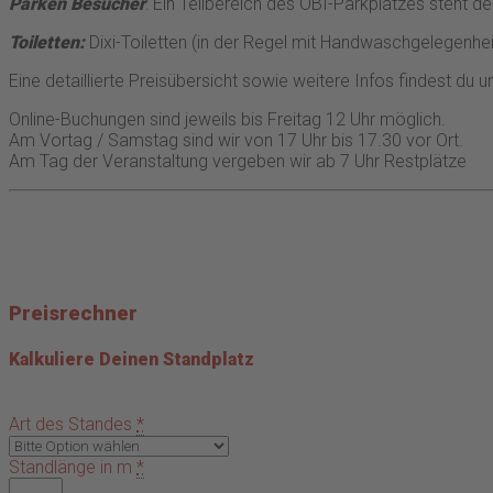
Parken Besucher
: Ein Teilbereich des OBI-Parkplatzes steht d
Toiletten:
Dixi-Toiletten (in der Regel mit Handwaschgelegenhei
Eine detaillierte Preisübersicht sowie weitere Infos findest du u
Online-Buchungen sind jeweils bis Freitag 12 Uhr möglich.
Am Vortag / Samstag sind wir von 17 Uhr bis 17.30 vor Ort.
Am Tag der Veranstaltung vergeben wir ab 7 Uhr Restplätze
Preisrechner
Kalkuliere Deinen Standplatz
Art des Standes
*
Standlänge in m
*