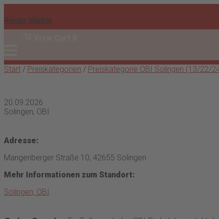
Skip
to
Rieder Märkte
content
View
View Cart
0
shopping
Menu
Anmelden
cart
Start
/
Preiskategorien
/
Preiskategorie OBI Solingen (13/22/2
20.09.2026
Solingen, OBI
Adresse:
Mangenberger Straße 10, 42655 Solingen
Mehr Informationen zum Standort:
Solingen, OBI