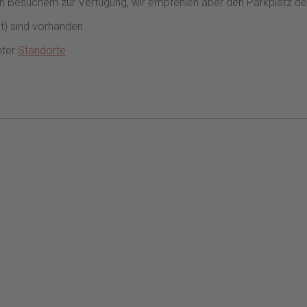
en Besuchern zur Verfügung, wir empfehlen aber den Parkplatz der
t) sind vorhanden
nter
Standorte