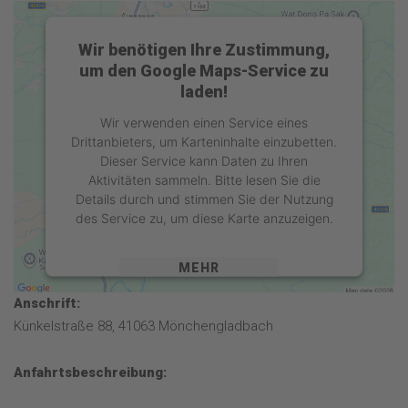
Wir benötigen Ihre Zustimmung,
um den Google Maps-Service zu
laden!
Wir verwenden einen Service eines
Drittanbieters, um Karteninhalte einzubetten.
Dieser Service kann Daten zu Ihren
Aktivitäten sammeln. Bitte lesen Sie die
Details durch und stimmen Sie der Nutzung
des Service zu, um diese Karte anzuzeigen.
MEHR
INFORMATIONEN
Anschrift:
AKZEPTIEREN
Künkelstraße 88, 41063 Mönchengladbach
powered by
Usercentrics Consent
Anfahrtsbeschreibung:
Management Platform
&
eRecht24