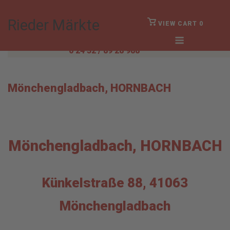
Skip
to
Rieder Märkte
VIEW
VIEW CART
0
SHOPPING
content
Menu
CART
Anmelden
0 24 32 / 89 28 988
Mönchengladbach, HORNBACH
Mönchengladbach, HORNBACH
Künkelstraße 88, 41063
Mönchengladbach