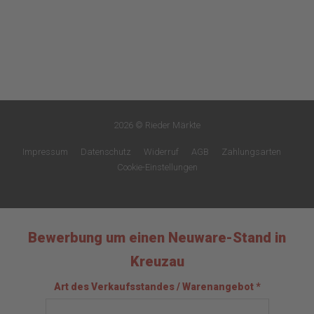
2026 © Rieder Märkte
Impressum
Datenschutz
Widerruf
AGB
Zahlungsarten
Cookie-Einstellungen
Bewerbung um einen Neuware-Stand in
Kreuzau
Art des Verkaufsstandes / Warenangebot *