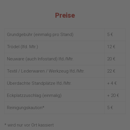
Preise
Grundgebühr (einmalig pro Stand)
5 €
Trödel (lfd. Mtr.)
12 €
Neuware (auch Infostand) lfd./Mtr.
20 €
Textil / Lederwaren / Werkzeug lfd./Mtr.
22 €
Überdachte Standplätze lfd./Mtr.
+ 4 €
Eckplatzzuschlag (einmalig)
+ 20 €
Reinigungskaution*
5 €
* wird nur vor Ort kassiert