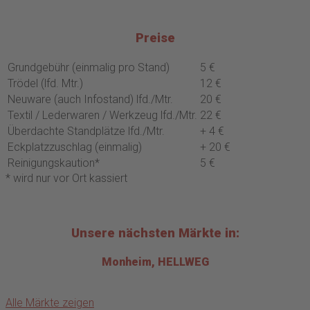
Preise
Grundgebühr (einmalig pro Stand)
5 €
Trödel (lfd. Mtr.)
12 €
Neuware (auch Infostand) lfd./Mtr.
20 €
Textil / Lederwaren / Werkzeug lfd./Mtr.
22 €
Überdachte Standplätze lfd./Mtr.
+ 4 €
Eckplatzzuschlag (einmalig)
+ 20 €
Reinigungskaution*
5 €
* wird nur vor Ort kassiert
Unsere nächsten Märkte in:
Monheim, HELLWEG
Alle Märkte zeigen