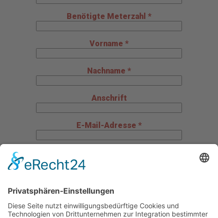
Benötigte Meterzahl *
Vorname *
Nachname *
Anschrift
E-Mail-Adresse *
Telefon *
Mitteilung an uns