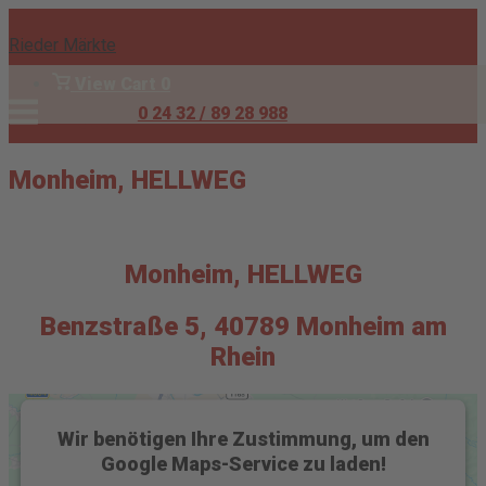
Skip
to
Rieder Märkte
content
View
View Cart
0
shopping
Menu
0 24 32 / 89 28 988
Anmelden
cart
Monheim, HELLWEG
Monheim, HELLWEG
Benzstraße 5, 40789 Monheim am
Rhein
Wir benötigen Ihre Zustimmung, um den
Google Maps-Service zu laden!