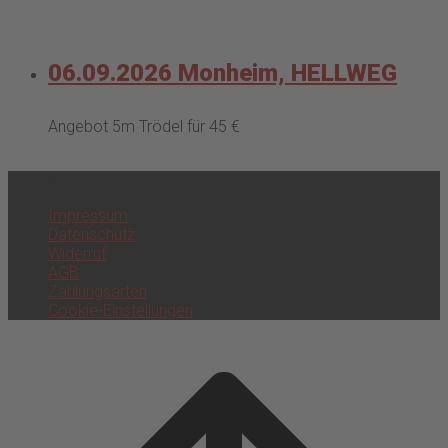
06.09.2026 Monheim, HELLWEG
Angebot 5m Trödel für 45 €
2026 © Rieder Märkte
Impressum
Datenschutz
Widerruf
AGB
Zahlungsarten
Cookie-Einstellungen
Scroll
to
top