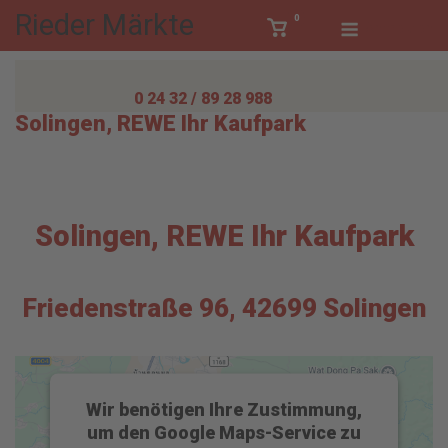
Skip
Rieder Märkte
Menu
0
View
Anmelden
to
shopping
content
cart
0 24 32 / 89 28 988
Solingen, REWE Ihr Kaufpark
Solingen, REWE Ihr Kaufpark
Friedenstraße 96, 42699 Solingen
Wir benötigen Ihre Zustimmung,
um den Google Maps-Service zu