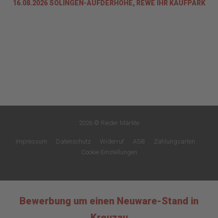
16.08.2026 SOLINGEN-AUFDERHÖHE, REWE IHR KAUFPARK
2026 © Rieder Märkte
Impressum
Datenschutz
Widerruf
AGB
Zahlungsarten
Cookie-Einstellungen
Bewerbung um einen Neuware-Stand in
Kreuzau