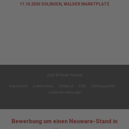
11.10.2026 SOLINGEN, WALDER MARKTPLATZ
2026 © Rieder Märkte
Impressum
Datenschutz
Widerruf
AGB
Zahlungsarten
Cookie-Einstellungen
Bewerbung um einen Neuware-Stand in