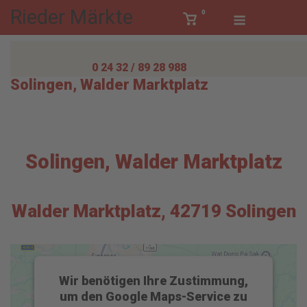
Skip
Rieder Märkte
Menu
0
View
Anmelden
to
shopping
content
cart
0 24 32 / 89 28 988
Solingen, Walder Marktplatz
Solingen, Walder Marktplatz
Walder Marktplatz, 42719 Solingen
Wir benötigen Ihre Zustimmung,
um den Google Maps-Service zu