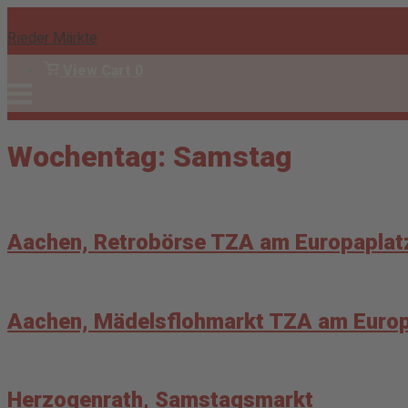
Skip
to
Rieder Märkte
content
View
View Cart
0
shopping
Menu
Anmelden
cart
Wochentag:
Samstag
Aachen, Retrobörse TZA am Europaplat
Aachen, Mädelsflohmarkt TZA am Europ
Herzogenrath, Samstagsmarkt