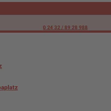
0 24 32 / 89 28 988
z
aplatz