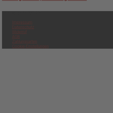
2026 © Rieder Märkte
Impressum
Datenschutz
Widerruf
AGB
Zahlungsarten
Cookie-Einstellungen
Scroll
to
top